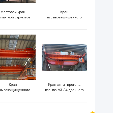
Мостовой кран
Кран
мпактной структуры
взрывозащищенного
 тонн облегченный
одиночного прогона A3-
диночный прогон
A5 надземный для
угольной шахты
ШАЯ ЦЕНА
ЛУЧШАЯ ЦЕНА
Кран
Кран анти- прогона
рывозащищенного
взрыва A3-A4 двойного
гона двойника 10T
надземный 10 пядь
надземный для
крана 15M EOT тонны
мастерских с
ШАЯ ЦЕНА
ЛУЧШАЯ ЦЕНА
огнеопасным