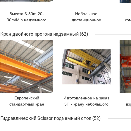
Высота 6-30m 20-
Небольшое
30m/Min надземного
дистанционное
ко
крана прогона
управление надземного
10
дистанционного
крана прогона
о
Кран двойного прогона надземный
(62)
управления кабины
европейского стандарта
ЛУЧШАЯ ЦЕНА
ЛУЧШАЯ ЦЕНА
ЛУЧ
одиночная поднимаясь
одиночное с мостовым
краном подъема 5ton
Европейский
Изготовленное на заказ
стандартный кран
5T к крану небольшого
вз
двойного прогона
двойного прогона 50T
про
надземный подъем 5
надземному для
Гидравлический Scissor подъемный стол
(52)
тонн надземный
скотных дворов
ЛУЧШАЯ ЦЕНА
ЛУЧШАЯ ЦЕНА
ЛУЧ