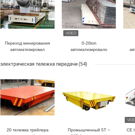
Переход минирования
0-20ton
автоматизировал
автоматизировало
ав
направленную емкость
направленную
взрыва 15ton тележек
вагонетку склада
электрическая тележка передачи
(54)
анти-
батареи лития тележек
ЛУЧШАЯ ЦЕНА
ЛУЧШАЯ ЦЕНА
ЛУЧ
использующую энергию
уп
эн
20 тележка трейлера
Промышленный 5T ~
CE 