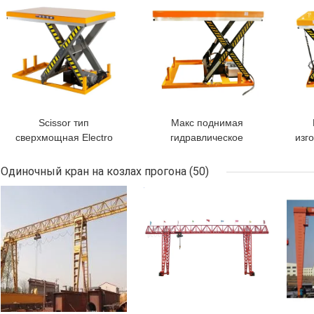
Scissor тип
Макс поднимая
сверхмощная Electro
гидравлическое
изг
высота таблицы работы
1780mm неподвижное
100
1m гидравлического
электрическое Scissor
Sci
Одиночный кран на козлах прогона
(50)
подъема
таблица подъема
ЛУЧШАЯ ЦЕНА
ЛУЧШАЯ ЦЕНА
ЛУЧ
AC380v
упр