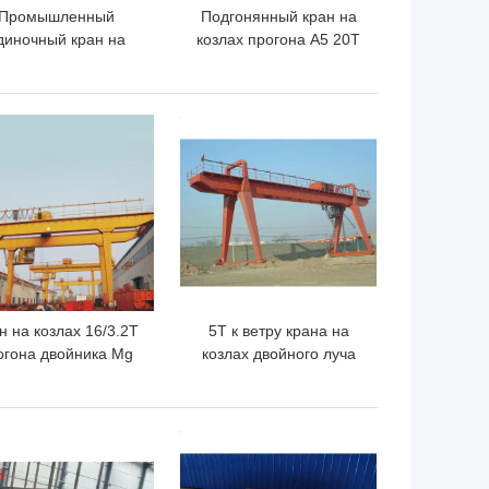
Промышленный
Подгонянный кран на
диночный кран на
козлах прогона A5 20T
злах прогона Semi
одиночный Semi для
рельс 20 тонн
конкретного завода
тановил кран RMG
ШАЯ ЦЕНА
ЛУЧШАЯ ЦЕНА
н на козлах 16/3.2T
5Т к ветру крана на
огона двойника Mg
козлах двойного луча
склада A5-A7 ISO
склада 300Т МГ
устойчивому
ШАЯ ЦЕНА
ЛУЧШАЯ ЦЕНА