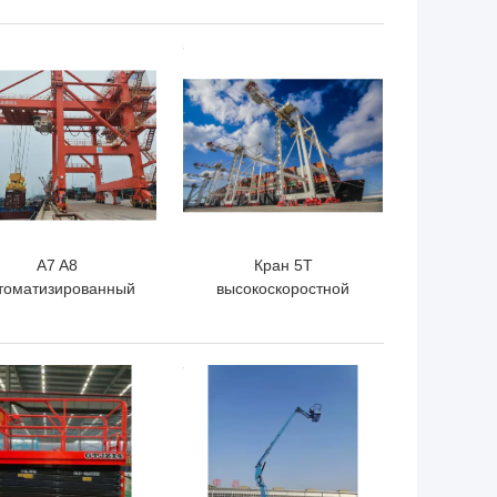
лада коаксиальная
электрический для
электрическая
мастерской
ШАЯ ЦЕНА
ЛУЧШАЯ ЦЕНА
поднимаясь
A7 A8
Кран 5T
томатизированный
высокоскоростной
нтеллектуальный
гавани большого
ртальный портовый
диапазона портальный
кран Корабль для
к крану загрузки
ШАЯ ЦЕНА
ЛУЧШАЯ ЦЕНА
агрузки козлового
корабля 80T
ана на набережной