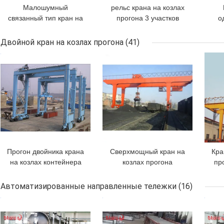
Малошумный
рельс крана на козлах
связанный тип кран на
прогона 3 участков
о
козлах прогона A5
380V 60HZ одиночный
ко
одиночный 10 тонн
установил мобильный
Двойной кран на козлах прогона
(41)
кран на козлах
ус
ЛУЧШАЯ ЦЕНА
ЛУЧШАЯ ЦЕНА
ЛУЧ
Прогон двойника крана
Сверхмощный кран на
Кра
на козлах контейнера
козлах прогона
пр
20 тонн РТГ резиновый
двойника MZ мостовой
Тыред для порта
кран самосхвата
Автоматизированные направленные тележки
(16)
электрической лебедки
ЛУЧШАЯ ЦЕНА
ЛУЧШАЯ ЦЕНА
ЛУЧ
10 тонн