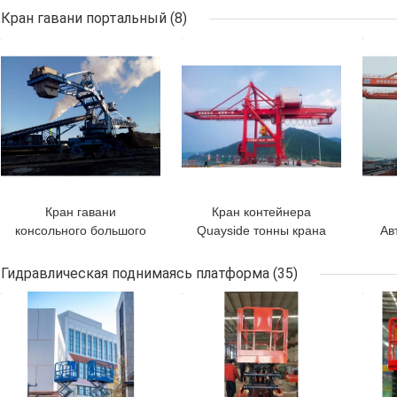
электрические для
материальный
ск
Кран гавани портальный
(8)
подниматься
транспортировать
ЛУЧШАЯ ЦЕНА
ЛУЧШАЯ ЦЕНА
ЛУЧ
Кран гавани
Кран контейнера
консольного большого
Quayside тонны крана
Ав
диапазона Reclaimer
55-65
и
штабелеукладчика
высокоскоростной
по
Гидравлическая поднимаясь платформа
(35)
колеса ведра
гавани портальный
ЛУЧШАЯ ЦЕНА
ЛУЧШАЯ ЦЕНА
ЛУЧ
непрерывного
з
портальный
кр