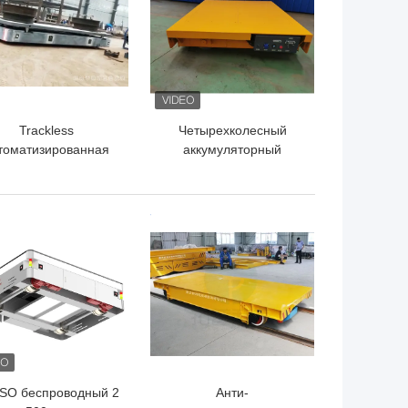
Trackless
Четырехколесный
томатизированная
аккумуляторный
направленная
транспортный тележ
вагонетка Agv
Industrial Heavy Duty
дистанционного
Transporter 25t
ШАЯ ЦЕНА
ЛУЧШАЯ ЦЕНА
равления тележек
15tons
ергосберегающая
ISO беспроводный 2
Анти-