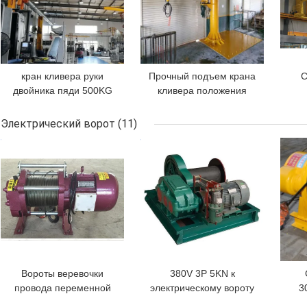
кран кливера руки
Прочный подъем крана
С
двойника пяди 500KG
кливера положения
2-6m угол ряда 360
столбца 500-2000kg
п
градусов
для сборочных
кл
Электрический ворот
(11)
конвейеров
ЛУЧШАЯ ЦЕНА
ЛУЧШАЯ ЦЕНА
ЛУЧ
Вороты веревочки
380V 3P 5KN к
провода переменной
электрическому вороту
3
скорости 5T OEM
650KN для
о