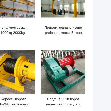
тена мастерской
Подъем крана кливера
1000kg 2000kg
рабочего места 5 тонн
утешествуя кран
установленный полом
ивера с подъемом
энергосберегающий
эффективный
ШАЯ ЦЕНА
ЛУЧШАЯ ЦЕНА
Скорость ворота
Подгонянный ворот
0m/Min веревочки
веревочки провода 2
бязанности света
тонн облегченный