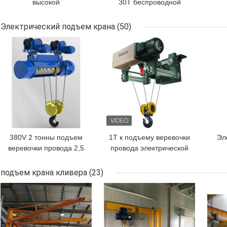
высокой
30T беспроводной
эффективности тележки
электротрансферный
переноса рельса тонны
тележник
пер
Электрический подъем крана
(50)
P24 сверхмощная
ЛУЧШАЯ ЦЕНА
ЛУЧШАЯ ЦЕНА
ЛУЧ
380V 2 тонны подъем
1T к подъему веревочки
Эл
веревочки провода 2,5
провода электрической
тонн мини
лебедки M3-M6 50T
электрический для
CD/MD/BD с вагонеткой
подъем крана кливера
(23)
промышленного
ЛУЧШАЯ ЦЕНА
ЛУЧШАЯ ЦЕНА
ЛУЧ