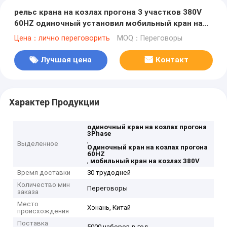
рельс крана на козлах прогона 3 участков 380V
60HZ одиночный установил мобильный кран на
козлах
Цена：лично переговорить
MOQ：Переговоры
Лучшая цена
Контакт
Характер Продукции
одиночный кран на козлах прогона
3Phase
,
Выделенное
Одиночный кран на козлах прогона
60HZ
,
мобильный кран на козлах 380V
Время доставки
30 трудодней
Количество мин
Переговоры
заказа
Место
Хэнань, Китай
происхождения
Поставка
5000 наборов в год