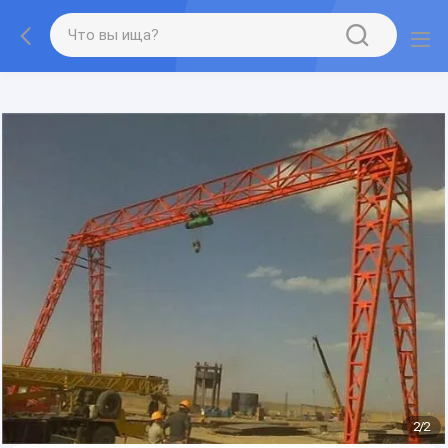
gtag('config', 'G-QWE9HWC3PF', {cookie_flags:
"SameSite=None;Secure"});
2
/
2