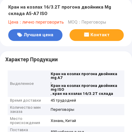
Кран на козлах 16/3.2T прогона двойника Mg
склада A5-A7 ISO
Цена：лично переговорить
MOQ：Переговоры
Лучшая цена
Контакт
Характер Продукции
Кран на козлах прогона двойника
mg A7
,
Выделенное
Кран на козлах прогона двойника
mg ISO
,
кран на козлах 16/3.2T склада
Время доставки
45 трудодней
Количество мин
Переговоры
заказа
Место
Хэнань, Китай
происхождения
Поставка
500 наборов в год