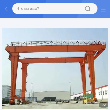
gtag('config', 'G-QWE9HWC3PF', {cookie_flags:
"SameSite=None;Secure"});
2
/
2