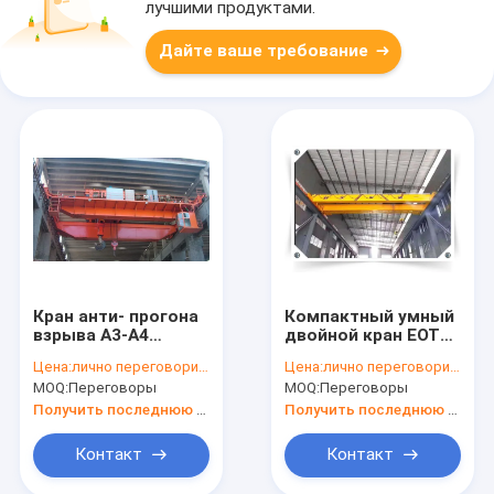
лучшими продуктами.
Дайте ваше требование
Кран анти- прогона
Компактный умный
взрыва A3-A4
двойной кран EOT
двойного
прогона A5-A7 для
Цена:
лично переговорить
Цена:
лично переговорить
надземный 10 пядь
фабрики
MOQ:
Переговоры
MOQ:
Переговоры
крана 15M EOT
автомобиля
тонны
Получить последнюю цену
Получить последнюю цену
Контакт
Контакт