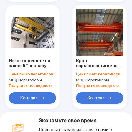
Изготовленное на
Кран
заказ 5T к крану
взрывозащищенного
небольшого
прогона двойника
Цена:
лично переговорить
Цена:
лично переговорить
двойного прогона
10T надземный для
MOQ:
Переговоры
MOQ:
Переговоры
50T надземному
мастерских с
для скотных
огнеопасным
Получить последнюю цену
Получить последнюю цену
дворов
Контакт
Контакт
Экономьте свое время
Позвольте нам связаться с вами с