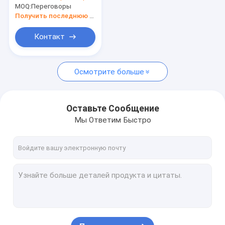
Штабелеукладчик достигаемости контейнера
MOQ:
Переговоры
сверхмощная
двойная
Получить последнюю цену
Части крана запасные
Контакт
Надземный мостовой кран
Мотор
Осмотрите больше
Оставьте Сообщение
Мы Ответим Быстро