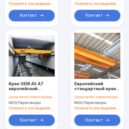
Получить последнюю цену
Получить последнюю цену
Контакт
Контакт
Кран OEM A5 A7
Европейский
европейский
стандартный кран
надземный
двойного прогона
Цена:
лично переговорить
Цена:
лично переговорить
надземный подъем
MOQ:
Переговоры
MOQ:
Переговоры
5 тонн надземный
Получить последнюю цену
Получить последнюю цену
Контакт
Контакт