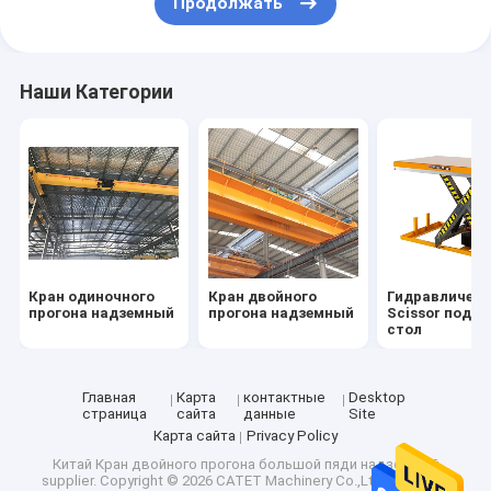
Продолжать
Наши Категории
Кран одиночного
Кран двойного
Гидравличес
прогона надземный
прогона надземный
Scissor подъ
стол
Главная
Карта
контактные
Desktop
страница
сайта
данные
Site
Карта сайта
Privacy Policy
Китай Кран двойного прогона большой пяди надземный
supplier.
Copyright © 2026 CATET Machinery Co.,Ltd. All Rights