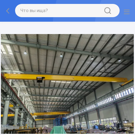
gtag('config', 'G-QWE9HWC3PF', {cookie_flags:
"SameSite=None;Secure"});
2
/
4