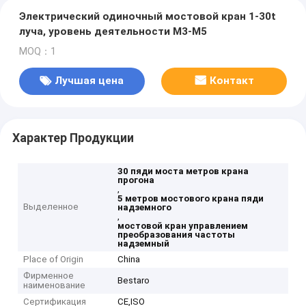
Электрический одиночный мостовой кран 1-30t
луча, уровень деятельности M3-M5
MOQ：1
Лучшая цена
Контакт
Характер Продукции
30 пяди моста метров крана
прогона
,
5 метров мостового крана пяди
Выделенное
надземного
,
мостовой кран управлением
преобразования частоты
надземный
Place of Origin
China
Фирменное
Bestaro
наименование
Сертификация
CE,ISO