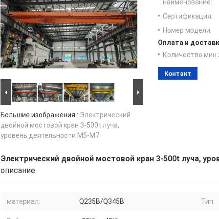
наименование:
Сертификация:
Номер модели:
Оплата и доставк
Количество мин 
Контакт
Большие изображения :
Электрический
двойной мостовой кран 3-500t луча,
уровень деятельности M5-M7
Электрический двойной мостовой кран 3-500t луча, ур
описание
материал:
Q235B/Q345B
Тип: