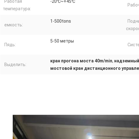
Работая
-20℃~+45℃
Рабоч
температура:
1-500tons
Подн
емкость:
скоро
5-50 метры
Пядь:
Сист
кран прогона моста 40m/min
,
надземный
Выделить:
мостовой кран дистанционного управл