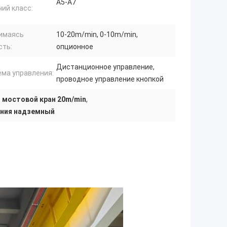
А5-А7
ий класс:
имаясь
10-20m/min, 0-10m/min,
сть:
опционное
Дистанционное управление,
ема управления:
проводное управление кнопкой
 мостовой кран 20m/min
,
ения надземный