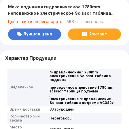
Макс поднимая гидравлическое 1780mm
неподвижное электрическое Scissor таблица
подъема AC380v
Цена：лично переговорить
MOQ：Переговоры
Лучшая цена
Контакт
Характер Продукции
гидравлические 1780mm
электрические Scissor таблица
подъема
,
Выделенное
приведенное в действие 1780mm
scissor таблица подъема
,
Электрические гидравлические
Scissor таблица подъема AC380v
Время доставки
30 трудодней
Количество мин
Переговоры
заказа
Место