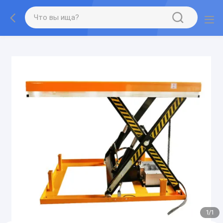
gtag('config', 'G-QWE9HWC3PF', {cookie_flags:
"SameSite=None;Secure"});
1
/
1