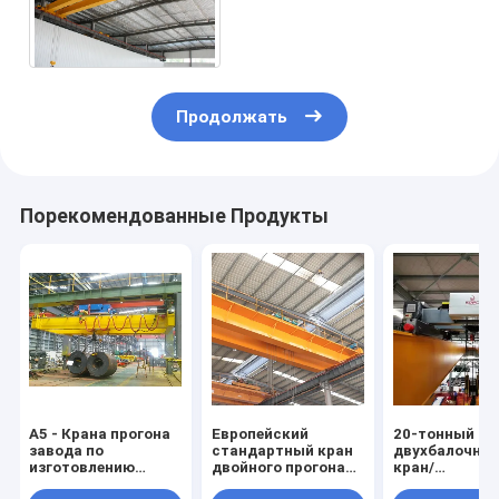
рельсы высокой
производительности
Продолжать
Порекомендованные Продукты
A5 - Крана прогона
Европейский
20-тонный
завода по
стандартный кран
двухбалочны
изготовлению
двойного прогона
кран/
стали A7 тип 15M 5-
надземный подъем
Производите