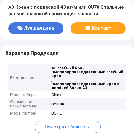
А3 Креан с подвеской 43 кг/м или QU70 Стальные
рельсы высокой производительности
Лучшая цена
Контакт
Характер Продукции
,
А3 гребный кран
Высокопроизводительный гребный
кран
Выделенное
,
Высокопроизводительный кран с
двойной балки А3
Place of Origin
China
Фирменное
Bestaro
наименование
Model Number
BC-1D
Осмотрите больше