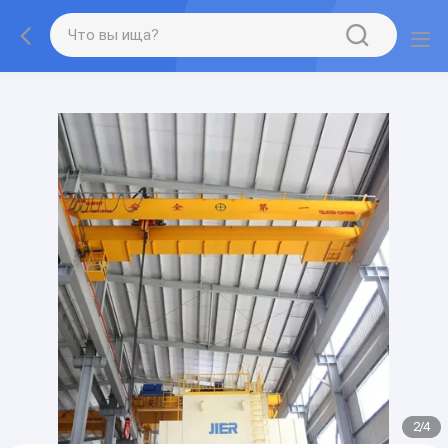
gtag('config', 'G-QWE9HWC3PF', {cookie_flags:
"SameSite=None;Secure"});
2
/
4