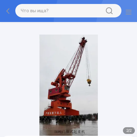
gtag('config', 'G-QWE9HWC3PF', {cookie_flags:
"SameSite=None;Secure"});
2
/
2