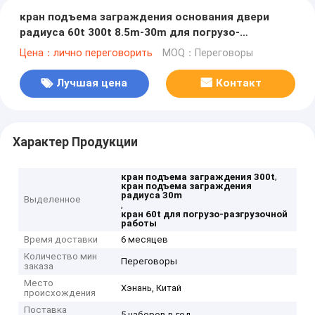
кран подъема заграждения основания двери
радиуса 60t 300t 8.5m-30m для погрузо-
разгрузочной работы
Цена：лично переговорить
MOQ：Переговоры
Лучшая цена
Контакт
Характер Продукции
,
кран подъема заграждения 300t
кран подъема заграждения
радиуса 30m
Выделенное
,
кран 60t для погрузо-разгрузочной
работы
Время доставки
6 месяцев
Количество мин
Переговоры
заказа
Место
Хэнань, Китай
происхождения
Поставка
5 наборов в год