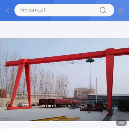
gtag('config', 'G-QWE9HWC3PF', {cookie_flags:
"SameSite=None;Secure"});
2
/
2