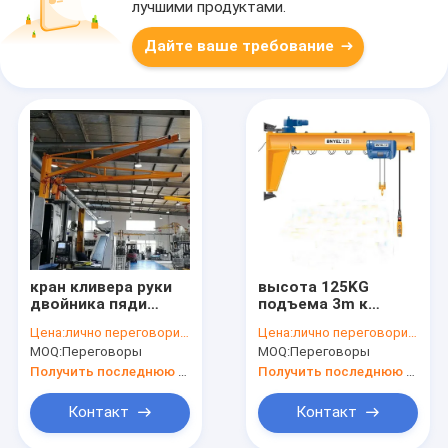
лучшими продуктами.
Дайте ваше требование
кран кливера руки
высота 125KG
двойника пяди
подъема 3m к
500KG 2-6m угол
дистанционному
Цена:
лично переговорить
Цена:
лично переговорить
ряда 360 градусов
управлению
MOQ:
Переговоры
MOQ:
Переговоры
подъема крана
кливера стены
Получить последнюю цену
Получить последнюю цену
3000KG
Контакт
Контакт