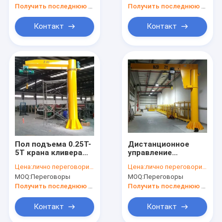
конвейеров
Получить последнюю цену
Получить последнюю цену
Контакт
Контакт
Пол подъема 0.25T-
Дистанционное
5T крана кливера
управление
столбца небольшой
подъемного крана
Цена:
лично переговорить
Цена:
лично переговорить
светлой
кливера колонки A3
MOQ:
Переговоры
MOQ:
Переговоры
обязанности
2T 5T консольное
фиксированный -
роторное
Получить последнюю цену
Получить последнюю цену
установил кран
кливера
Контакт
Контакт