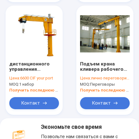
дистанционного
Подъем крана
управления
кливера рабочего
подъема крана
места 5 тонн
Цена:
6600 CIF your port
Цена:
лично переговорить
кливера столбца 5T
установленный
MOQ:
1 набор
MOQ:
Переговоры
учреждение
полом
консольного
энергосберегающий
Получить последнюю цену
Получить последнюю цену
конкретное
эффективный
Контакт
Контакт
Экономьте свое время
Позвольте нам связаться с вами с