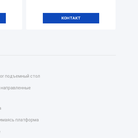
КОНТАКТ
sor подъемный стол
 направленные
а
нимаясь платформа
е