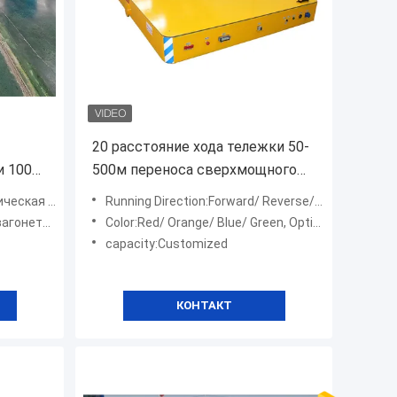
20 расстояние хода тележки 50-
и 100
500м переноса сверхмощного
гию для
транспорта т электрическое
ка передачи
Running Direction:Forward/ Reverse/ Left/ Right
 передачи
Color:Red/ Orange/ Blue/ Green, Optional
capacity:Customized
КОНТАКТ