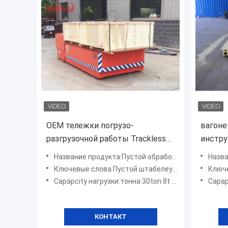
OEM тележки погрузо-
вагоне
разгрузочной работы Trackless
инстру
тележки передачи 30Ton
тележ
Название продукта:Пустой обработчик контейнера
Название п
электрический
нержав
Ключевые слова:Пустой штабелеукладчик контейнера
Ключев
электр
Capapcity нагрузки:тонна 30ton 8t 9t 10
Capap
КОНТАКТ