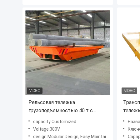
Рельсовая тележка
Трансп
грузоподъемностью 40 т с
тележк
приводом от барабана 380 В
дистан
capacity:Customized
Название п
Raille
Voltage:380V
Ключев
design:Modular Design, Easy Maintainence.
Capap