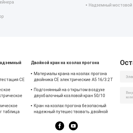
тейнера
Надземный мостовой 
ор
Ост
надземный
Двойной кран на козлах прогона
Материалы крана на козлах прогона
ттестация CE
двойника CE электрические A5 16/3.2T
нагружая разгружающ кран
еское
Подгонянный на открытом воздухе
ктрическое
двухбалочный козловой кран 50/10
AC380v
тонн до 100/20 тонн
лическое
Кран на козлах прогона безопасный
r таблица
надежный путешествовать двойной
мостовой кран 40 тонн малошумный