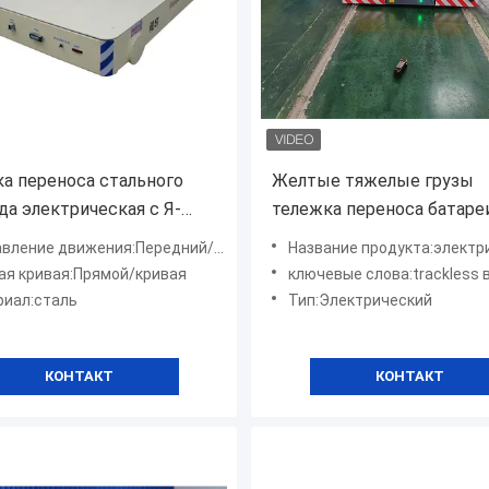
а переноса стального
Желтые тяжелые грузы
да электрическая с Я-
тележка переноса батаре
плоским следом Rail/C-
тонн использующая энер
ление движения:Передний/обратный
Название продукта:электрическая тележ
дущим
транспортного средства
я кривая:Прямой/кривая
ключевые слова:trackless вагонетка
сталелитейной
риал:сталь
Тип:Электрический
промышленности
электрического
КОНТАКТ
КОНТАКТ