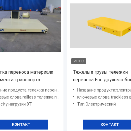
тка переноса материала
Тяжелые грузы тележки
мента транспорта
переноса Eco дружелюбн
ки платформы
Trackless вагонетка пере
родукта:тележка переноса батареи использующая энергию
Название продукта:электрическая тележ
еющей стали 8 тонн
тонн управляемая батаре
ые слова:railless тележка передачи
ключевые слова:trackless вагонетка
ическая
city нагрузки:8T
Тип:Электрический
КОНТАКТ
КОНТАКТ