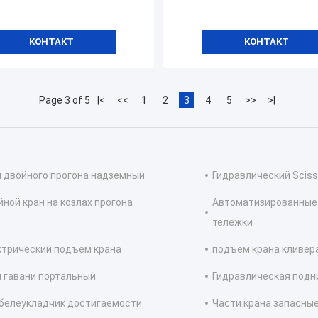
КОНТАКТ
КОНТАКТ
Page 3 of 5
|<
<<
1
2
3
4
5
>>
>|
 двойного прогона надземный
Гидравлический Scis
ной кран на козлах прогона
Автоматизированные
тележки
ктрический подъем крана
подъем крана кливер
 гавани портальный
Гидравлическая под
белеукладчик достигаемости
Части крана запасны