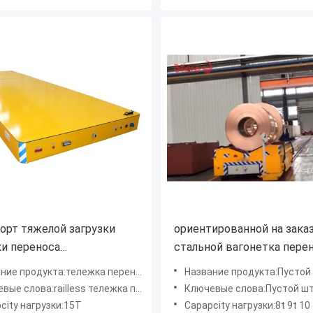
орт тяжелой загрузки
ориентированной на зака
и переноса
стальной вагонетка пере
ционного управления
тележки переноса рельса
родукта:тележка переноса батареи использующая энергию
Название продукта:Пустой обработчик 
ss 15ton электрический
управляемая батареей
ые слова:railless тележка передачи
Ключевые слова:Пустой штабелеукладчик
city нагрузки:15T
Capapcity нагрузки:8t 9t 10