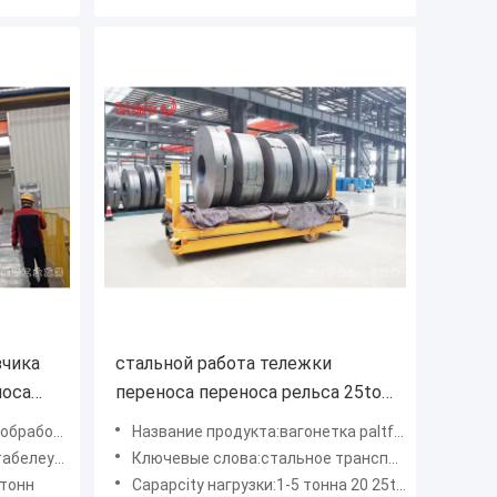
зчика
стальной работа тележки
носа
переноса переноса рельса 25ton
 10T
моторизованная вагонеткой
контейнера
Название продукта:вагонетка paltform склада
сохраняя
 контейнера
Ключевые слова:стальное транспортное средство
 тонн
Capapcity нагрузки:1-5 тонна 20 25ton тонны 8t 9t 10