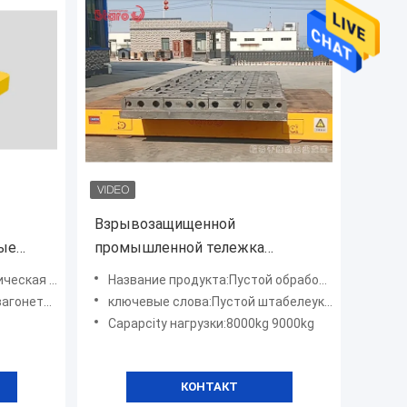
Взрывозащищенной
ые
промышленной тележка
носа 5
платформы подъема
ка передачи
Название продукта:Пустой обработчик контейнера
ей
автомобиля передачи 0.55M/S
 передачи
ключевые слова:Пустой штабелеукладчик контейнера
0.60M/S моторизованная
Capapcity нагрузки:8000kg 9000kg
скоростью
КОНТАКТ