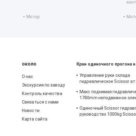
кон
Мотор
Мот
около
Кран одиночного прогона 
Управление руки склада
О нас
гидравлическое Scissor а
Экскурсия по заводу
платформы подъема
Макс поднимая гидравлич
Контроль качества
1780mm неподвижное эле
Связаться с нами
Scissor таблица подъема 
Одиночный Scissor гидрав
Новости
руководство 1000kg Scisso
Карта сайта
подъема Rustproof