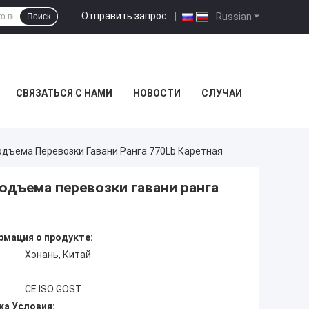
Отправить запрос
|
Russian
Поиск
СВЯЗАТЬСЯ С НАМИ
НОВОСТИ
СЛУЧАИ
дъема Перевозки Гавани Ранга 770Lb Каретная
дъема перевозки гавани ранга
мация о продукте:
Хэнань, Китай
CE ISO GOST
ка Условия: