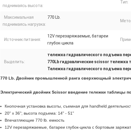
Тип:
поднимаясь высота:
Максимальная
770 Lb.
Мето
поднимаясь нагрузка:
12V перезаряжаемые, батареи
Источник питания:
Прим
глубок-цикла
тележка гидравлического подъема пере
Выделить:
770Lb гидравлические scissor тележка
Тележка гидравлического подъема пере
770 Lb. Двойник промышленной ранга сверхмощный электрич
Электрический двойник Scissor введение тележки таблицы п
Кнопочная установка высоты, съемная для handheld деятельнос
20" x 36"; высота подъема: 14" - 51"
Впечатляющие 770 lb. емкость
12V перезаряжаемые, батареи глубок-цикла с бортовым заряжат