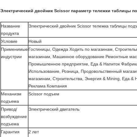
Электрический двойник Scissor параметр тележки таблицы п
Название
Электрический двойник Scissor тележка таблицы по
продукта
Условие
Новый
Применимые
Гостиницы, Одежда Ходить по магазинам, Строитель
индустрии
магазинам, Машинное оборудование Ремонтные маст
Промышленное предприятие, Еда & Напиток Фабрика
Использование, Розница, Продовольственный магази
магазинам, Строительства, Энергия & Mining, Еда & 
Реклама Компания
Механизм
Scissor подъем
подъема
Привод/
Электрический двигатель
возбуждение
подъема
Гарантия
2 лет