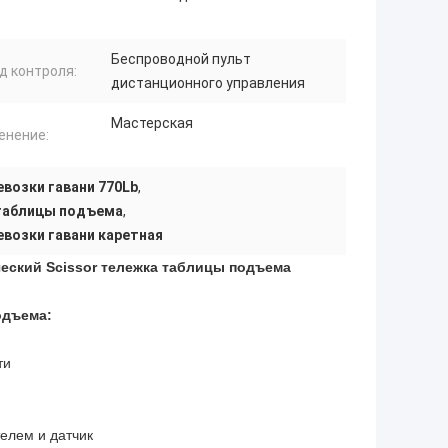
Беспроводной пульт
д контроля:
дистанционного управления
Мастерская
енение:
возки гавани 770Lb
,
 таблицы подъема
,
возки гавани каретная
еский Scissor тележка таблицы подъема
одъема:
ти
елем и датчик