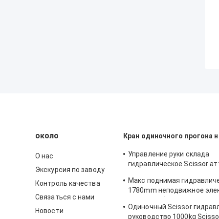
около
Кран одиночного прогона 
Управление руки склада
О нас
гидравлическое Scissor а
Экскурсия по заводу
платформы подъема
Макс поднимая гидравлич
Контроль качества
1780mm неподвижное эле
Связаться с нами
Scissor таблица подъема 
Одиночный Scissor гидрав
Новости
руководство 1000kg Scisso