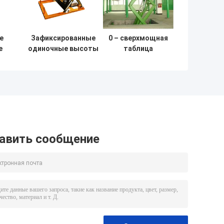
е
Зафиксированные
0 – сверхмощная
е
одиночные высоты
таблица
g
1000mm Макс ГОСТ
гидравлического
е
(ГОСУДАРСТВЕННЫЙ
подъема 20m2
СТАНДАРТ) Scissor
для товаров
платформа подъема
2200lbs фабрики
для мастерской
поднимаясь
е
авить сообщение