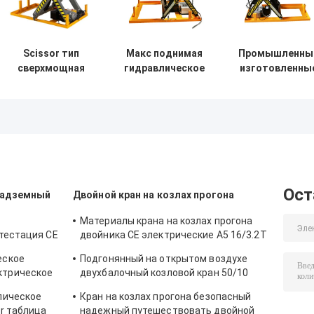
Scissor тип
Макс поднимая
Промышленны
сверхмощная
гидравлическое
изготовленны
Electro высота
1780mm
на заказ 1000k
таблицы работы
неподвижное
гидравлически
1m
электрическое
Scissor
гидравлического
Scissor таблица
подъемный
подъема
подъема AC380v
стол
дистанционно
управление 3
участков
Ост
надземный
Двойной кран на козлах прогона
Материалы крана на козлах прогона
ттестация CE
двойника CE электрические A5 16/3.2T
нагружая разгружающ кран
еское
Подгонянный на открытом воздухе
ктрическое
двухбалочный козловой кран 50/10
AC380v
тонн до 100/20 тонн
лическое
Кран на козлах прогона безопасный
r таблица
надежный путешествовать двойной