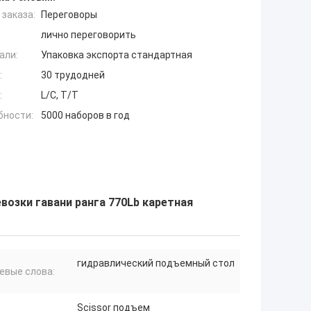
заказа:
Переговоры
лично переговорить
али:
Упаковка экспорта стандартная
:
30 трудодней
:
L/C, T/T
бности:
5000 наборов в год
озки гавани ранга 770Lb каретная
гидравлический подъемный стол
евые слова:
Scissor подъем