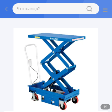
gtag('config', 'G-QWE9HWC3PF', {cookie_flags:
"SameSite=None;Secure"});
1
/
1