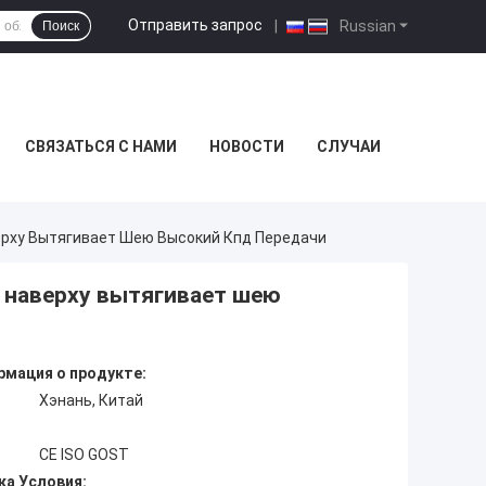
Отправить запрос
|
Russian
Поиск
СВЯЗАТЬСЯ С НАМИ
НОВОСТИ
СЛУЧАИ
верху Вытягивает Шею Высокий Кпд Передачи
к наверху вытягивает шею
мация о продукте:
Хэнань, Китай
CE ISO GOST
ка Условия: