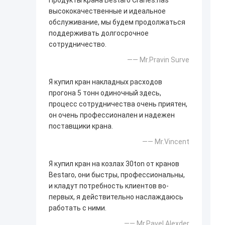
Продукты крана Bestaro Cranes.has
высококачественные и идеальное
обслуживание, мы будем продолжаться
поддерживать долгосрочное
сотрудничество.
—— Mr.Pravin Surve
Я купил кран накладных расходов
прогона 5 тонн одиночный здесь,
процесс сотрудничества очень приятен,
он очень профессионален и надежен
поставщики крана.
—— Mr.Vincent
Я купил кран на козлах 30ton от кранов
Bestaro, они быстры, профессиональны,
и кладут потребность клиентов во-
первых, я действительно наслаждаюсь
работать с ними.
—— Mr.Pavel Alexder