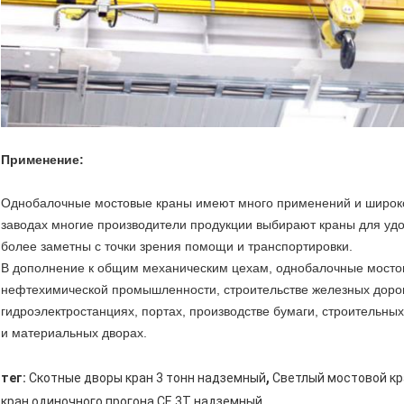
Применение:
Однобалочные мостовые краны имеют много применений и широко 
заводах многие производители продукции выбирают краны для уд
более заметны с точки зрения помощи и транспортировки.
В дополнение к общим механическим цехам, однобалочные мосто
нефтехимической промышленности, строительстве железных дорог
гидроэлектростанциях, портах, производстве бумаги, строительных
и материальных дворах.
,
тег:
Скотные дворы кран 3 тонн надземный
Светлый мостовой кр
кран одиночного прогона CE 3T надземный