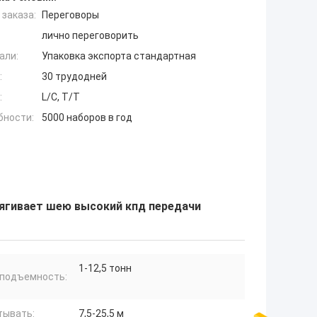
заказа:
Переговоры
лично переговорить
али:
Упаковка экспорта стандартная
:
30 трудодней
:
L/C, T/T
бности:
5000 наборов в год
тягивает шею высокий кпд передачи
1-12,5 тонн
оподъемность:
тывать:
7,5-25,5 м