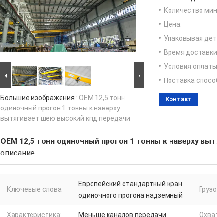
Количество мин 
Цена:
Упаковывая дет
Время доставки
Условия оплаты
Поставка спосо
Большие изображения :
OEM 12,5 тонн
Контакт
одиночный прогон 1 тонны к наверху
вытягивает шею высокий кпд передачи
OEM 12,5 тонн одиночный прогон 1 тонны к наверху вы
описание
Европейский стандартный кран
Ключевые слова:
Груз
одиночного прогона надземный
Характеристика:
Меньше каналов передачи
Охва