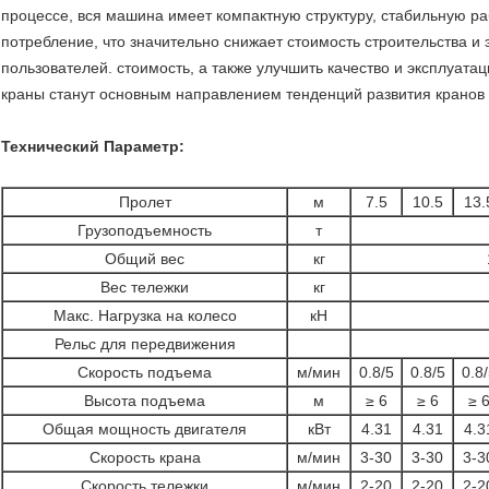
процессе, вся машина имеет компактную структуру, стабильную раб
потребление, что значительно снижает стоимость строительства и 
пользователей. стоимость, а также улучшить качество и эксплуат
краны станут основным направлением тенденций развития кранов 
Технический Параметр:
Пролет
м
7.5
10.5
13.
Грузоподъемность
т
Общий вес
кг
Вес тележки
кг
Макс. Нагрузка на колесо
кН
Рельс для передвижения
Скорость подъема
м/мин
0.8/5
0.8/5
0.8
Высота подъема
м
≥ 6
≥ 6
≥ 
Общая мощность двигателя
кВт
4.31
4.31
4.3
Скорость крана
м/мин
3-30
3-30
3-3
Скорость тележки
м/мин
2-20
2-20
2-2