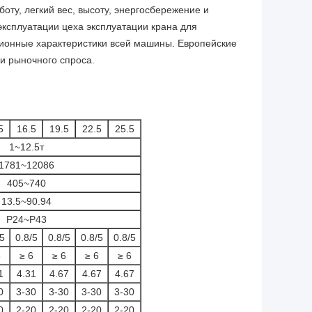
оту, легкий вес, высоту, энергосбережение и
эксплуатации цеха эксплуатации крана для
ационные характеристики всей машины. Европейские
и рыночного спроса.
5
16.5
19.5
22.5
25.5
1~12.5т
1781~12086
405~740
13.5~90.94
P24~P43
/5
0.8/5
0.8/5
0.8/5
0.8/5
6
≥ 6
≥ 6
≥ 6
≥ 6
1
4.31
4.67
4.67
4.67
0
3-30
3-30
3-30
3-30
0
2-20
2-20
2-20
2-20