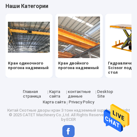
Наши Категории
Кран одиночного
Кран двойного
Гидравличес
прогона надземный
прогона надземный
Scissor подъ
стол
Главная
Карта
контактные
Desktop
страница
сайта
данные
Site
Домой
Карта сайта
Privacy Policy
Китай Скотные дворы кран 3 тонн надземный
supplier.Copyright
© 2025 CATET Machinery Co.,Ltd. All Rights Reserved. Developed
Продукция
by
ECER
Видеозаписи