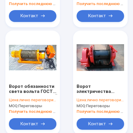
кранов
Получить последнюю цену
Получить последнюю цену
Контакт
Контакт
Ворот обязанности
Ворот
света вольта ГОСТ
электричества
(ГОСУДАРСТВЕННЫЙ
1000lb большой
Цена:
лично переговорить
Цена:
лично переговорить
СТАНДАРТ) 110-440
емкости ISO
MOQ:
Переговоры
MOQ:
Переговоры
ISO CE
промышленный
электрический для
2000lb 4500lb
Получить последнюю цену
Получить последнюю цену
конструкции
Контакт
Контакт