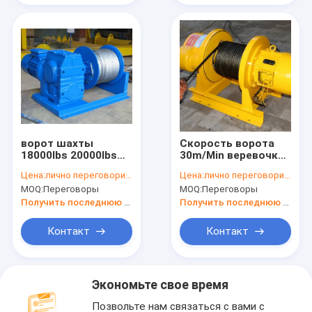
ворот шахты
Скорость ворота
18000lbs 20000lbs
30m/Min веревочки
морской
обязанности света
Цена:
лично переговорить
Цена:
лично переговорить
электрический для
склада
MOQ:
Переговоры
MOQ:
Переговоры
горизонтальный
коаксиальная
вытягивать
электрическая
Получить последнюю цену
Получить последнюю цену
поднимаясь
Контакт
Контакт
Экономьте свое время
Позвольте нам связаться с вами с