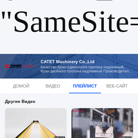
"SameSite
CATET Machinery Co.,Ltd
Качество Кран одиночного прогона надземный,
Кран двойного прогона надземный Производитель
из Китая
ДОМОЙ
ВИДЕО
ПЛЕЙЛИСТ
ВЕБ-САЙТ
Другие Видео