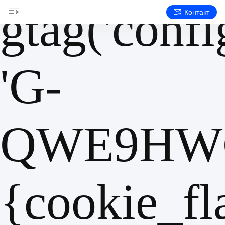
gtag('config
Контакт
'G-
QWE9HWC
{cookie_fl