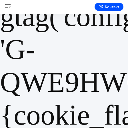
gtag('config
Контакт
'G-
QWE9HWC
{cookie_fl