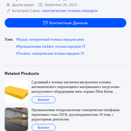
Другие видео
September 26, 2023
Категория Связь:
электрическая тележка передачи
Контактные Данные
Тэги:
#
Взрыв электрической тележки передачи анти-
#
Промышленная trackless тележка передачи 5T
#
Trackless электрическая тележка передачи 5T
Related Products
Сделанный в тележке вагонетки инструмента тележки
автоматического сверхмощного материального погрузочно-
разгрузочного оборудования анти--взрыва 20ton Китая
электрической плоской
Контакт
Промышленная четырехколесная электрическая платформа
переменного тока 220 В, грузоподъемностью 10 тонн, с
редукторным двигателем
Контакт