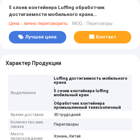
5 слоев контейнера Luffing обработчик
достигаемости мобильного крана
промышленный телескопичный
Цена：лично переговорить
MOQ：Переговоры
Лучшая цена
Контакт
Характер Продукции
Luffing достигаемость мобильного
крана
,
5 слоев контейнера luffing
Выделенное
мобильный кран
,
Обработчик контейнера
промышленный телескопичный
Время доставки
30 трудодней
Количество мин
Переговоры
заказа
Место
Хэнань, Китай
происхождения