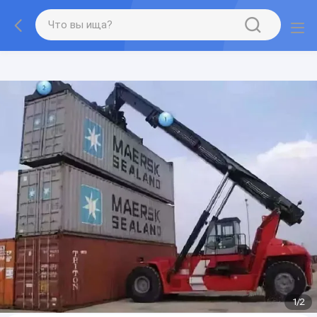
gtag('config', 'G-QWE9HWC3PF', {cookie_flags:
"SameSite=None;Secure"});
1
/
2